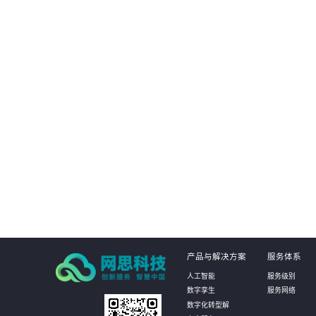
案，针对客户现有数据库系统的特点和运维要
率，减少
求，提供定制化的解决方案，帮助客户实现业务
能和安全
目标和持续优化。
潜
01
产品与解决方案
服务体系
人工智能
服务级别
数字孪生
服务网络
数字化转型解