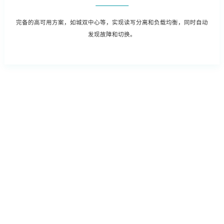
完备的高可用方案，如城双中心等，实现读写分离和负载均衡，同时自动
发现故障和切换。
根据客户不同的需求提供不同的数据库管理方
提供自