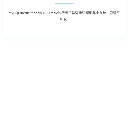
MySQL/Redis/MongoDB/Oracle的所有日常运维管理都集中在统一管理平
台上。
的数据管理
提供全方位的数据库管理服务，包括数据库设