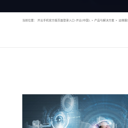
当前位置：
开云手机官方版页面登录入口-开云(中国),
>
产品与解决方案
>
运维服