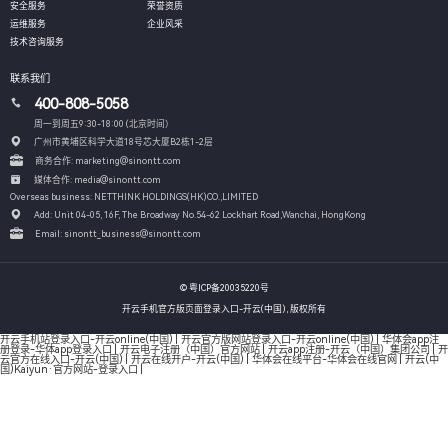
安全服务
荣誉资质
运维服务
企业风采
技术咨询服务
联系我们
400-808-5058
周一到周五9:30-18:00 (北京时间）
广州市黄埔区科学大道18号芯大厦B2栋1-2层
商务合作: marketing@sinontt.com
媒体合作: media@sinontt.com
Overseas business: NETTHINK HOLDINGS(HK)CO.,LIMITED
Add: Unit 04-05, 16F, The Broadway No.54-62 Lockhart Road,
Wanchai, HongKong
Email: sinontt_business@sinontt.com
© 粤ICP备20035220号
开云手机官方版页面登录入口-开云(中国), 版权所有
开云手机站登录入口-开云online(中国)
|
开云官方版网站登录入口-开云online(中国)
|
华体会app注
册登录-华体app登录入口
|
开云电子注册（中国）官方网站
|
开云app注册-开云（中国）集团公司
|
开
云官方在线入口-开云(中国)
|
开云在线开户-开云(中国)
|
华体会在线平台-华体会在线官网
|
开云(中
国)Kaiyun·官方网站-登录入口
|