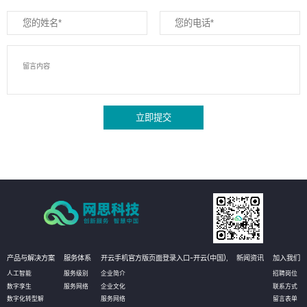
立即提交
产品与解决方案
服务体系
开云手机官方版页面登录入口-开云(中国),
新闻资讯
加入我们
人工智能
服务级别
企业简介
招聘岗位
数字孪生
服务网络
企业文化
联系方式
数字化转型解
服务网络
留言表单