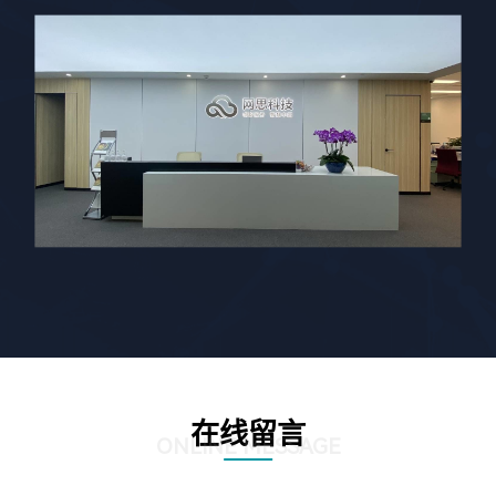
在线留言
ONLINE MESSAGE